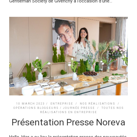
Gentleman Society de Givenchy à l’occasion d’une...
10 MARCH 2023 /
ENTREPRISE
/
NOS RÉALISATIONS
/
OPÉRATIONS BLOGGEURS / JOURNÉE PRESSE
/
TOUTES NOS
RÉALISATIONS EN ENTREPRISE
Présentation Presse Noreva