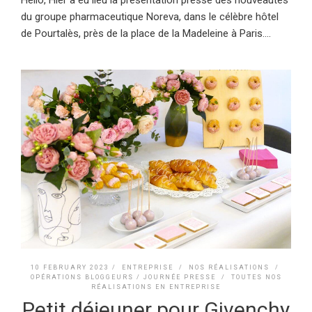
Hello, Hier a eu lieu la présentation presse des nouveautés
du groupe pharmaceutique Noreva, dans le célèbre hôtel
de Pourtalès, près de la place de la Madeleine à Paris....
10 FEBRUARY 2023 /
ENTREPRISE
/
NOS RÉALISATIONS
/
OPÉRATIONS BLOGGEURS / JOURNÉE PRESSE
/
TOUTES NOS
RÉALISATIONS EN ENTREPRISE
Petit déjeuner pour Givenchy