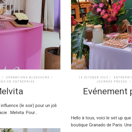
/
OPÉRATIONS BLOGGEURS /
14 OCTOBER 2025 /
ENTREPRI
ONS EN ENTREPRISE
JOURNÉE PRESSE
elvita
Evénement p
nfluence (le soir) pour un joli
e : Melvita. Pour...
Hello à tous, voici le set up que
boutique Granado de Paris. Une 