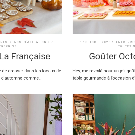
RNES
/
NOS RÉALISATIONS
/
17 OCTOBER 2025 /
ENTREPRI
TREPRISE
TOUTES 
La Française
Goûter Oct
e de dresser dans les locaux de
Hey, me revoilà pour un joli go
ns d’automne comme...
table gourmande à l’occasion d