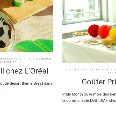
RÉALISATIONS
/
POTS DE DÉPART
ENTREPRISE
l chez L’Oréal
6 JUNE 2025 /
ENTREPRISE
/
NOS 
Goûter P
 pot de départ thème Brésil dans
..
Pride Month ou le mois des fier
la communauté LGBTQIA+ chez L