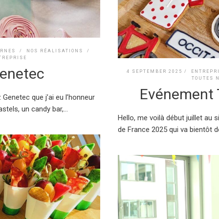
ERNES
/
NOS RÉALISATIONS
/
TREPRISE
Genetec
4 SEPTEMBER 2025 /
ENTREPR
TOUTES 
Evénement T
Genetec que j’ai eu l’honneur
tels, un candy bar,...
Hello, me voilà début juillet au
de France 2025 qui va bientôt dé