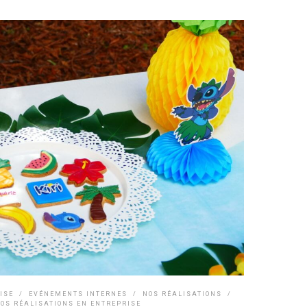
ISE
/
EVÉNEMENTS INTERNES
/
NOS RÉALISATIONS
/
NOS RÉALISATIONS EN ENTREPRISE