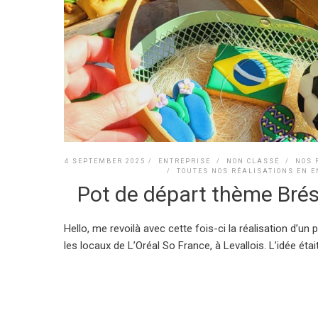
4 SEPTEMBER 2025 /
ENTREPRISE
/
NON CLASSÉ
/
NOS 
/
TOUTES NOS RÉALISATIONS EN 
Pot de départ thème Brési
Hello, me revoilà avec cette fois-ci la réalisation d’un
les locaux de L’Oréal So France, à Levallois. L’idée était.