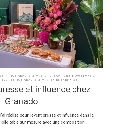
SE
/
NOS RÉALISATIONS
/
OPÉRATIONS BLOGGEURS /
/
TOUTES NOS RÉALISATIONS EN ENTREPRISE
resse et influence chez
Granado
 j’ai réalisé pour l’event presse et influence dans la
jolie table sur mesure avec une composition...