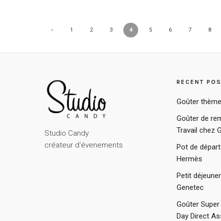
‹
1
2
3
4
5
6
7
8
Previ
ous
RECENT PO
Goûter thème
Goûter de rem
Travail chez 
Studio Candy
créateur d'évenements
Pot de départ
Hermès
Petit déjeune
Genetec
Goûter Super 
Day Direct A