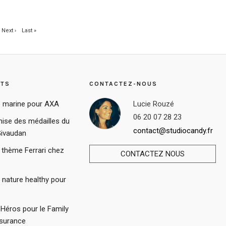
Next ›
Last »
STS
CONTACTEZ-NOUS
 marine pour AXA
Lucie Rouzé
06 20 07 28 23
ise des médailles du
contact@studiocandy.fr
Givaudan
 thème Ferrari chez
CONTACTEZ NOUS
r nature healthy pour
Héros pour le Family
ssurance