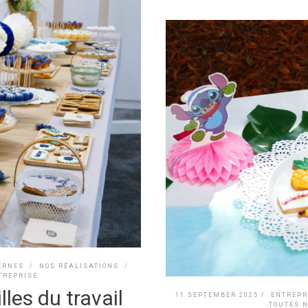
ERNES
/
NOS RÉALISATIONS
/
TREPRISE
les du travail
11 SEPTEMBER 2025 /
ENTREPR
TOUTES 