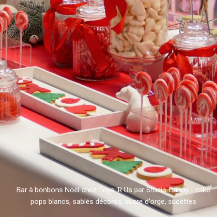
Bar à bonbons Noël chez Toys 'R Us par Studio Candy - cake
pops blancs, sablés décorés, sucre d'orge, sucettes