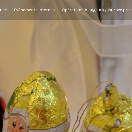
rise
Evénements internes
Opérations bloggeurs / journée pre