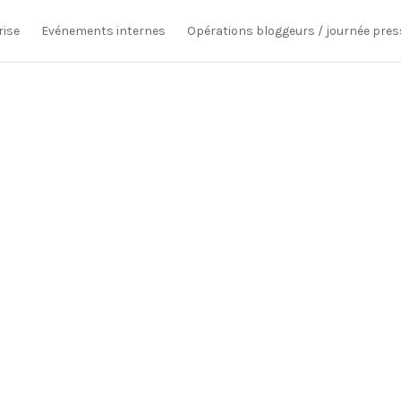
rise
Evénements internes
Opérations bloggeurs / journée pres