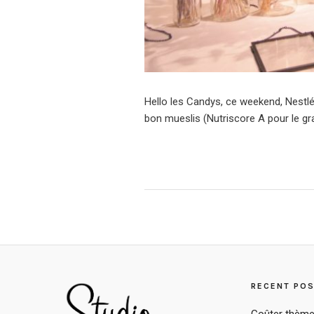
Hello les Candys, ce weekend, Nestl
bon mueslis (Nutriscore A pour le gra
RECENT PO
Goûter thème