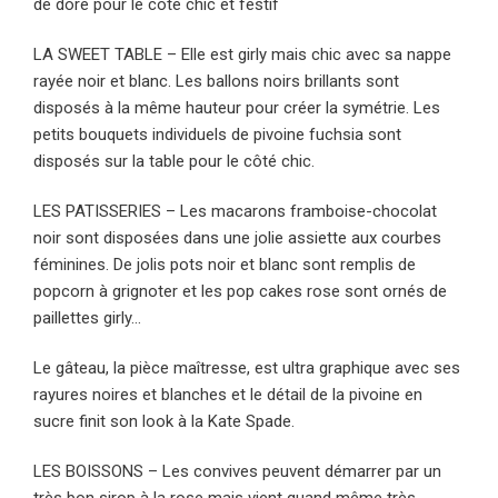
de doré pour le côté chic et festif
LA SWEET TABLE – Elle est girly mais chic avec sa nappe
rayée noir et blanc. Les ballons noirs brillants sont
disposés à la même hauteur pour créer la symétrie. Les
petits bouquets individuels de pivoine fuchsia sont
disposés sur la table pour le côté chic.
LES PATISSERIES – Les macarons framboise-chocolat
noir sont disposées dans une jolie assiette aux courbes
féminines. De jolis pots noir et blanc sont remplis de
popcorn à grignoter et les pop cakes rose sont ornés de
paillettes girly…
Le gâteau, la pièce maîtresse, est ultra graphique avec ses
rayures noires et blanches et le détail de la pivoine en
sucre finit son look à la Kate Spade.
LES BOISSONS – Les convives peuvent démarrer par un
très bon sirop à la rose mais vient quand même très