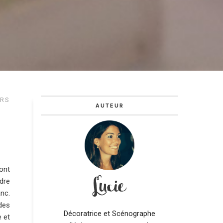
URS
AUTEUR
 ont
ndre
anc.
 des
Décoratrice et Scénographe
e et