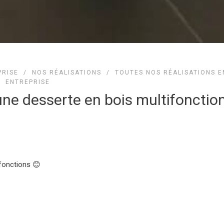
PRISE
/
NOS RÉALISATIONS
/
TOUTES NOS RÉALISATIONS E
ENTREPRISE
une desserte en bois multifonctio
ifonctions 😊