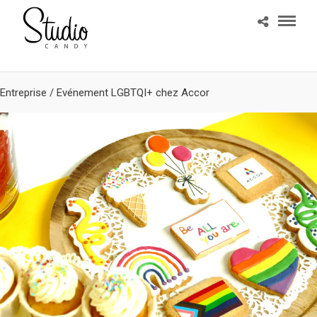
Entreprise
/
Evénement LGBTQI+ chez Accor