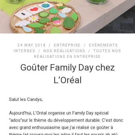
24 MAY 2018 /
ENTREPRISE
/
EVÉNEMENTS
INTERNES
/
NOS RÉALISATIONS
/
TOUTES NOS
RÉALISATIONS EN ENTREPRISE
Goûter Family Day chez
L’Oréal
Salut les Candys,
Aujourd’hui, L’Oréal organise un Family Day spécial
“ados”sur le thème du développement durable. C’est donc
avec grand enthousiasme que j’ai réalisé ce goûter à
thème (et croyez-moi les ados il faut les nourrir ah ah)