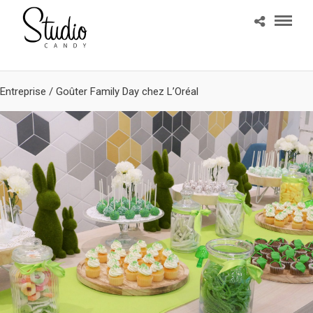
Entreprise
/
Goûter Family Day chez L’Oréal