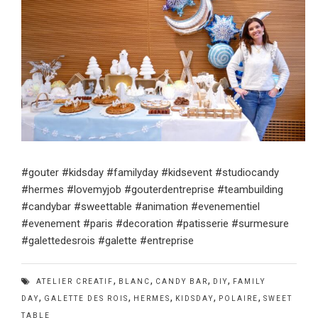
#gouter #kidsday #familyday #kidsevent #studiocandy
#hermes #lovemyjob #gouterdentreprise #teambuilding
#candybar #sweettable #animation #evenementiel
#evenement #paris #decoration #patisserie #surmesure
#galettedesrois #galette #entreprise
,
,
,
,
ATELIER CREATIF
BLANC
CANDY BAR
DIY
FAMILY
,
,
,
,
,
DAY
GALETTE DES ROIS
HERMES
KIDSDAY
POLAIRE
SWEET
TABLE